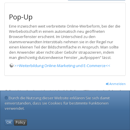
Pop-Up
Eine inzwischen weit verbreitete Online-Werbeform, bei der die
Werbebotschaft in einem automatisch neu geöffneten
Browserfenster erscheint. Im Unterschied zu den
stammverwandten Interstitials nehmen sie in der Regel nur
einen kleinen Teil der Bildschirmfläche in Anspruch. Man sollte
den Anwender aber nicht über Gebühr strapazieren, indem
man gleichzeitig dutzendweise Fenster „aufpoppen“ lässt.
>>Weiterbildung Online-Marketing und E-Commerce<<
Anmelden
Falls nicht anders bezeichnet, ist der Inhalt dieses Wikis unter der folgenden
Lizenz veröffentlicht:
CC Attribution-Share Alike 3.0 Unported
Durch die Nutzung dieser Website erklären Sie sich damit
einverstanden, dass sie Cookies für bestimmte Funktionen
verwendet.
OK
Policy